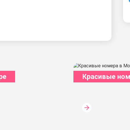
ре
Красивые ном