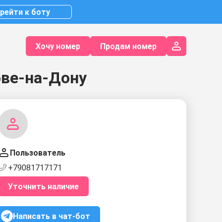
рейти к боту
Хочу номер
Продам номер
ове-на-Дону
Пользователь
+79081717171
Уточнить наличие
Написать в чат-бот