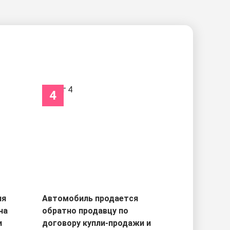
4
ля
Автомобиль продается
на
обратно продавцу по
и
договору купли-продажи и