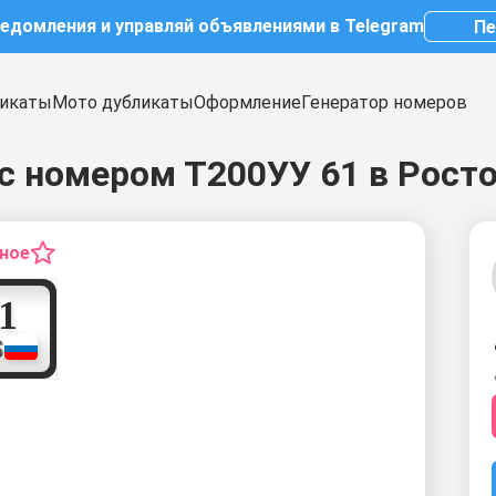
ведомления и управляй объявлениями в Telegram
Пе
икаты
Мото дубликаты
Оформление
Генератор номеров
с номером Т200УУ 61 в Рост
нное
6
1
S