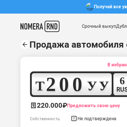
Получай все у
Срочный выкуп
Дубл
Продажа автомобиля 
В избра
2
0
0
Т
У
У
RU
220.000₽
Предложить свою цену
Не подтверждена
Собственность: