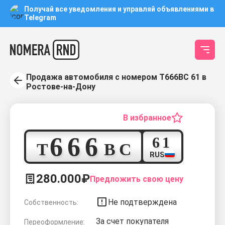
Получай все уведомления и управляй объявлениями в
Telegram
Продажа автомобиля с номером Т666ВС 61 в
Ростове-на-Дону
В избранное
6
6
6
6
1
Т
В
С
RUS
280.000₽
Предложить свою цену
Не подтверждена
Собственность:
За счет покупателя
Переоформление: