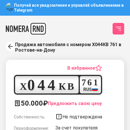
Получай все уведомления и управляй объявлениями в
Telegram
Продажа автомобиля с номером Х044КВ 761 в
Ростове-на-Дону
В избранное
0
4
4
7
6
1
Х
К
В
RUS
50.000₽
Предложить свою цену
Не подтверждена
Собственность:
За счет покупателя
Переоформление: