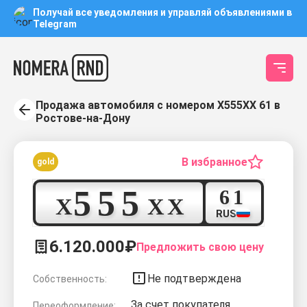
Получай все уведомления и управляй объявлениями в
Telegram
Продажа автомобиля с номером Х555ХХ 61 в
Ростове-на-Дону
В избранное
gold
5
5
5
6
1
Х
Х
Х
RUS
6.120.000₽
Предложить свою цену
Не подтверждена
Собственность:
За счет покупателя
Переоформление: