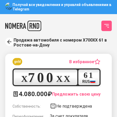
Получай все уведомления и управляй объявлениями в
Telegram
Продажа автомобиля с номером Х700ХХ 61 в
Ростове-на-Дону
В избранное
gold
7
0
0
6
1
Х
Х
Х
RUS
4.080.000₽
Предложить свою цену
Не подтверждена
Собственность:
За счет покупателя
Переоформление: