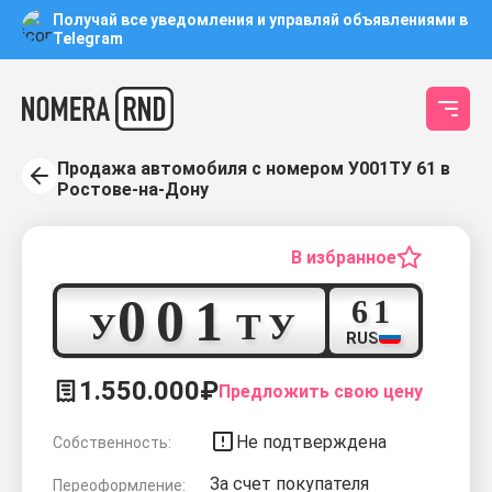
Получай все уведомления и управляй объявлениями в
Telegram
Продажа автомобиля с номером У001ТУ 61 в
Ростове-на-Дону
В избранное
0
0
1
6
1
У
Т
У
RUS
1.550.000₽
Предложить свою цену
Не подтверждена
Собственность:
За счет покупателя
Переоформление: