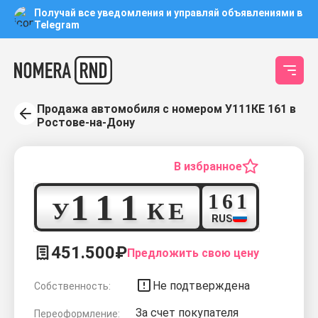
Получай все уведомления и управляй объявлениями в
Telegram
Продажа автомобиля с номером У111КЕ 161 в
Ростове-на-Дону
В избранное
1
1
1
1
6
1
У
К
Е
RUS
451.500₽
Предложить свою цену
Не подтверждена
Собственность:
За счет покупателя
Переоформление: